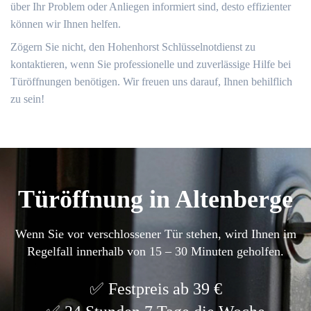
über Ihr Problem oder Anliegen informiert sind, desto effizienter
können wir Ihnen helfen.​
Zögern Sie nicht, den Hohenhorst Schlüsselnotdienst zu
kontaktieren, wenn Sie professionelle und zuverlässige Hilfe bei
Türöffnungen benötigen. Wir freuen uns darauf, Ihnen behilflich
zu sein!
Türöffnung in Altenberge
Wenn Sie vor verschlossener Tür stehen, wird Ihnen im
Regelfall innerhalb von 15 – 30 Minuten geholfen.
Festpreis ab 39 €